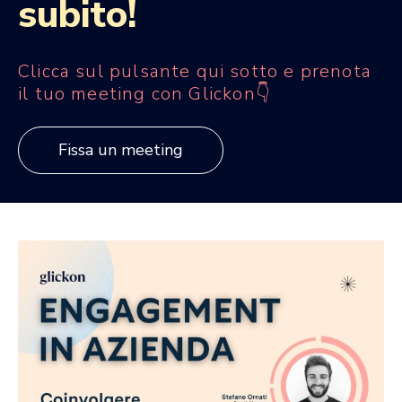
subito!
Clicca sul pulsante qui sotto e prenota
il tuo meeting
con Glickon👇
Fissa un meeting