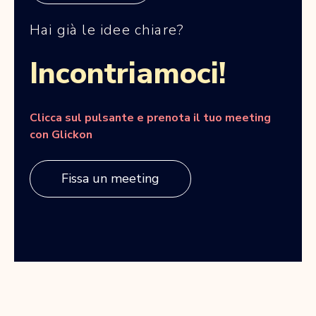
Hai già le idee chiare?
Incontriamoci!
Clicca sul pulsante e prenota il tuo meeting
con Glickon
Fissa un meeting